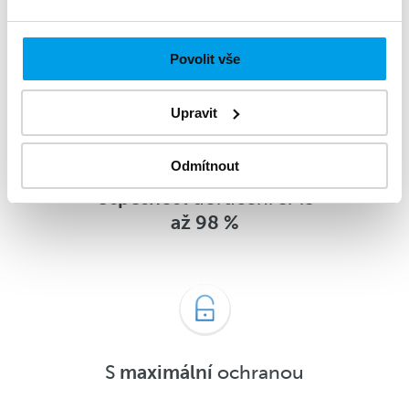
Až 90 %
zákazníků SMS zprávu
přečte
do 5 minut
od doručení
Povolit vše
Upravit
Odmítnout
Úspěšnost
doručení SMS
až 98 %
S
maximální
ochranou