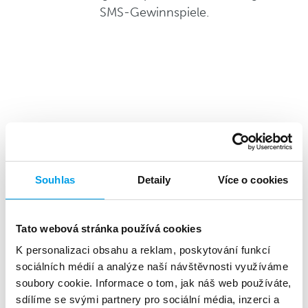
SMS-Gewinnspiele.
Top-Vorteile
Souhlas
Detaily
Více o cookies
Tato webová stránka používá cookies
Hohe Rentabilität
K personalizaci obsahu a reklam, poskytování funkcí
sociálních médií a analýze naší návštěvnosti využíváme
soubory cookie. Informace o tom, jak náš web používáte,
sdílíme se svými partnery pro sociální média, inzerci a