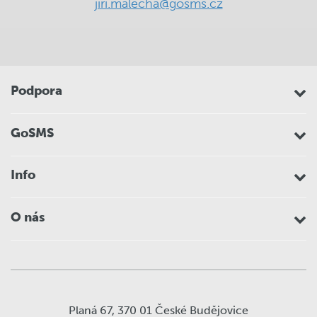
jiri.malecha@gosms.cz
Podpora
GoSMS
Info
O nás
Planá 67, 370 01 České Budějovice