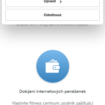
Upravit
Zefektivněte výběr poplatků ve své obci
a nabídněte formu úhrady prostřednictvím SMS
Odmítnout
zprávy. Nejenom, že zjednodušíte celý proces, ale
snížíte tím i svoji administrativní zátěž.
Dobíjení internetových peněženek
Vlastníte fitness centrum, podnik zajišťující