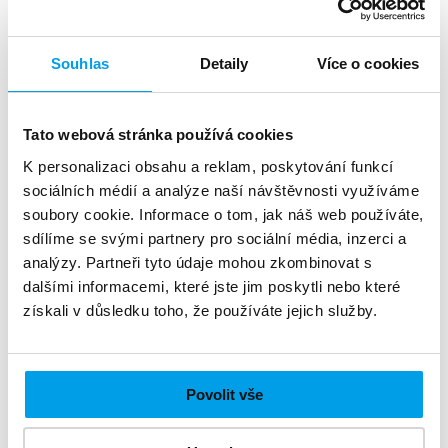
Publikujete vlastní časopis, magazín či noviny?
Nebo nabízíte jinou online službu, u které
Souhlas
Detaily
Více o cookies
požadujete její předplatné? Využijte možnosti
úhrady tohoto předplatného prostřednictvím SMS
zprávy.
Tato webová stránka používá cookies
K personalizaci obsahu a reklam, poskytování funkcí
sociálních médií a analýze naší návštěvnosti využíváme
soubory cookie. Informace o tom, jak náš web používáte,
sdílíme se svými partnery pro sociální média, inzerci a
analýzy. Partneři tyto údaje mohou zkombinovat s
dalšími informacemi, které jste jim poskytli nebo které
získali v důsledku toho, že používáte jejich služby.
Povolit vše
Výběr poplatků