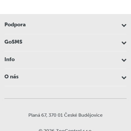
Podpora
GoSMS
Info
O nás
Planá 67, 370 01 České Budějovice
© 2026 ZooControl s.r.o.