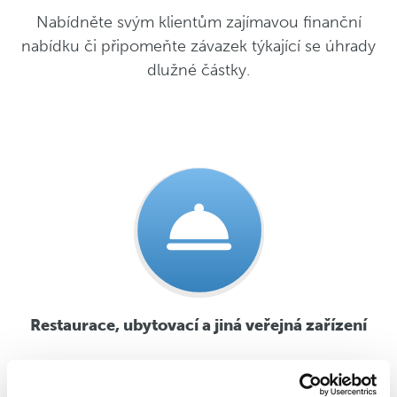
Nabídněte svým klientům zajímavou finanční
nabídku či připomeňte závazek týkající se úhrady
dlužné částky.
Restaurace, ubytovací a jiná veřejná zařízení
Pečujte o své zákazníky a nabídněte jim zajímavý
gastro zážitek, zvýhodněný pobytový balíček či