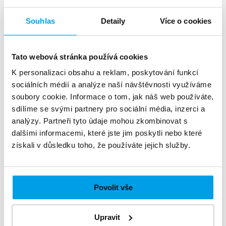
dárek v podobě vstupenky zdarma na kulturní
Souhlas
Detaily
Více o cookies
představení.
Tato webová stránka používá cookies
K personalizaci obsahu a reklam, poskytování funkcí
sociálních médií a analýze naší návštěvnosti využíváme
soubory cookie. Informace o tom, jak náš web používáte,
sdílíme se svými partnery pro sociální média, inzerci a
analýzy. Partneři tyto údaje mohou zkombinovat s
dalšími informacemi, které jste jim poskytli nebo které
získali v důsledku toho, že používáte jejich služby.
Obce a veřejná správa
Povolit vše
Pořádáte hasičský ples, dojde k dočasnému
výpadku elektřiny nebo potřebujete informovat
Upravit
o termínu voleb? Komunikujte s občany tou