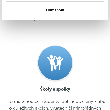
nejefektivnější a zároveň nejspolehlivější cestou
Odmítnout
díky SMS zprávám. Plaťte jenom za to, co skutečně
posíláte bez závazků.
Školy a spolky
Informujte rodiče, studenty, děti nebo členy klubu
o důležitých akcích, výletech či mimořádných