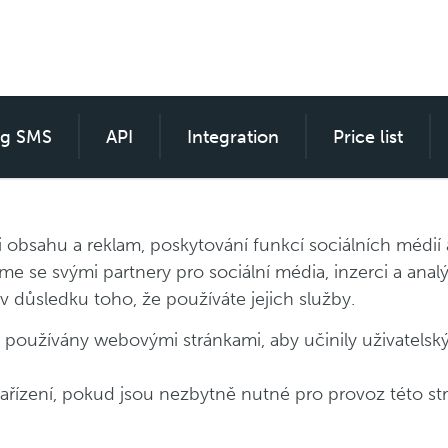
ng SMS
SMS custom for everyone
API
Integration
Price list
i obsahu a reklam, poskytování funkcí sociálních médií
íme se svými partnery pro sociální média, inzerci a ana
i v důsledku toho, že používáte jejich služby.
oužívány webovými stránkami, aby učinily uživatelský z
řízení, pokud jsou nezbytně nutné pro provoz této str