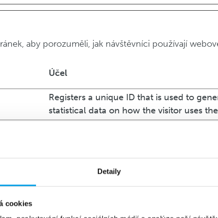
ánek, aby porozuměli, jak návštěvníci používají webové
Účel
Registers a unique ID that is used to gene
statistical data on how the visitor uses th
Used by Google Analytics to collect data 
number of times a user has visited the we
well as dates for the first and most recent 
Detaily
Used by Google Analytics to throttle requ
Registers a unique ID that is used to gene
á cookies
statistical data on how the visitor uses th