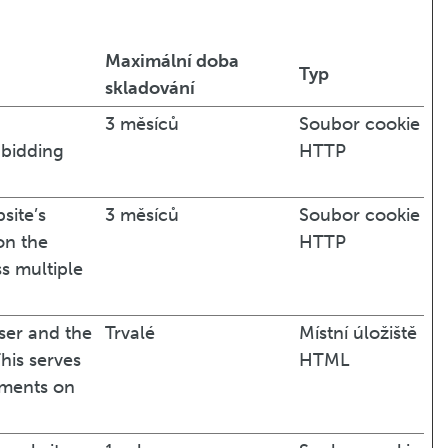
Maximální doba
Typ
skladování
3 měsíců
Soubor cookie
 bidding
HTTP
site’s
3 měsíců
Soubor cookie
on the
HTTP
ss multiple
ser and the
Trvalé
Místní úložiště
his serves
HTML
ements on