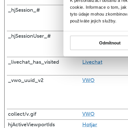
K personalizaci obsahu a re
cookie. Informace o tom, jak
_hjSession_#
Hotjar
tyto údaje mohou zkombinovat
používáte jejich služby.
_hjSessionUser_#
Hotjar
Odmítnout
_livechat_has_visited
Livechat
_vwo_uuid_v2
VWO
collect/v.gif
VWO
hjActiveViewportIds
Hotjar