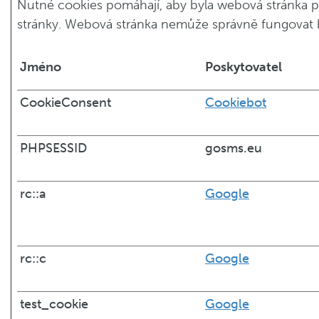
Nutné cookies pomáhají, aby byla webová stránka p
stránky. Webová stránka nemůže správně fungovat 
Jméno
Poskytovatel
CookieConsent
Cookiebot
PHPSESSID
gosms.eu
rc::a
Google
rc::c
Google
test_cookie
Google