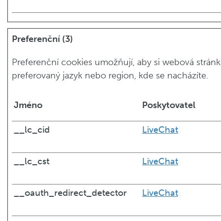
Preferenční (3)
Preferenční cookies umožňují, aby si webová stránk
preferovaný jazyk nebo region, kde se nacházíte.
Jméno
Poskytovatel
__lc_cid
LiveChat
__lc_cst
LiveChat
__oauth_redirect_detector
LiveChat