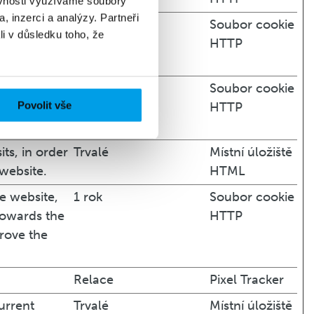
ěvnosti využíváme soubory
, inzerci a analýzy. Partneři
 the website,
1 den
Soubor cookie
li v důsledku toho, že
e spent on
HTTP
ead.
 the website,
1 rok
Soubor cookie
Povolit vše
e spent on
HTTP
ead.
its, in order
Trvalé
Místní úložiště
website.
HTML
he website,
1 rok
Soubor cookie
towards the
HTTP
prove the
Relace
Pixel Tracker
urrent
Trvalé
Místní úložiště