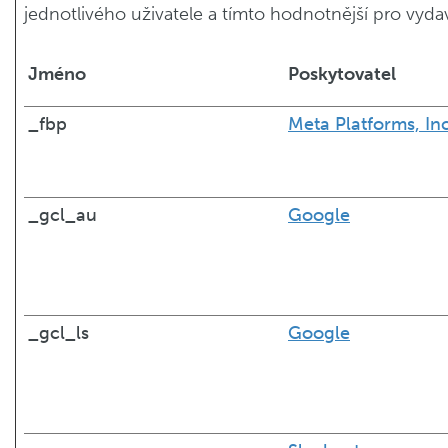
jednotlivého uživatele a tímto hodnotnější pro vydava
Jméno
Poskytovatel
_fbp
Meta Platforms, Inc
_gcl_au
Google
_gcl_ls
Google