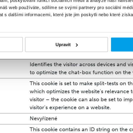
klam, poskytování funkcí sociálních médií a analýze naší návšt
 náš web používáte, sdílíme se svými partnery pro sociální média
Collects statistics on the visitor's visits to
 s dalšími informacemi, které jste jim poskytli nebo které získa
such as the number of visits, average tim
the website and what pages have been r
Collects statistics on the visitor's visits to
Upravit
such as the number of visits, average tim
the website and what pages have been r
Identifies the visitor across devices and vis
to optimize the chat-box function on the 
This cookie is set to make split-tests on t
which optimizes the website's relevance 
visitor – the cookie can also be set to im
visitor's experience on a website.
Nevyřízené
This cookie contains an ID string on the c