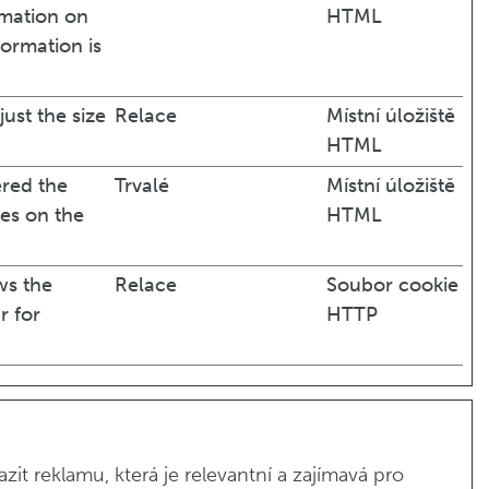
rmation on
HTML
formation is
just the size
Relace
Místní úložiště
HTML
ered the
Trvalé
Místní úložiště
ses on the
HTML
ws the
Relace
Soubor cookie
r for
HTTP
t reklamu, která je relevantní a zajímavá pro