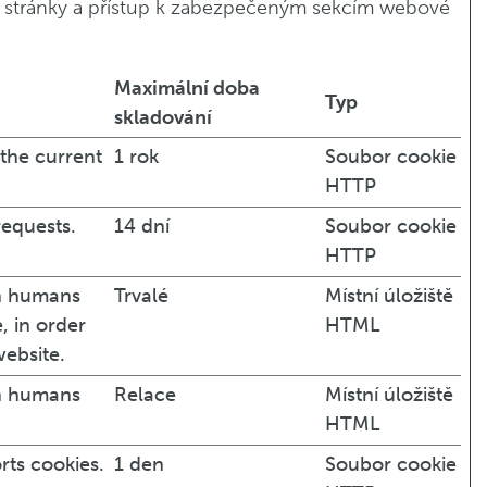
ce stránky a přístup k zabezpečeným sekcím webové
Maximální doba
Typ
skladování
 the current
1 rok
Soubor cookie
HTTP
requests.
14 dní
Soubor cookie
HTTP
en humans
Trvalé
Místní úložiště
, in order
HTML
website.
en humans
Relace
Místní úložiště
HTML
rts cookies.
1 den
Soubor cookie