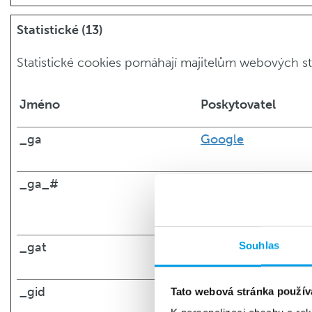
Statistické (13)
Statistické cookies pomáhají majitelům webových str
Jméno
Poskytovatel
_ga
Google
_ga_#
Google
Souhlas
_gat
Google
_gid
Google
Tato webová stránka použív