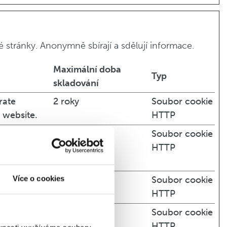
 stránky. Anonymně sbírají a sdělují informace.
Maximální doba
Typ
skladování
rate
2 roky
Soubor cookie
e website.
HTTP
on the
2 roky
Soubor cookie
bsite as
HTTP
visit.
Více o cookies
est rate
1 den
Soubor cookie
HTTP
rate
1 den
Soubor cookie
e website.
HTTP