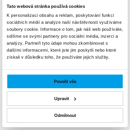
per SMS message
Tato webová stránka používá cookies
0,0145
K personalizaci obsahu a reklam, poskytování funkcí
EUR
sociálních médií a analýze naší návštěvnosti využíváme
soubory cookie. Informace o tom, jak náš web používáte,
sdílíme se svými partnery pro sociální média, inzerci a
+ 0,00 EUR
(one-time activation)
analýzy. Partneři tyto údaje mohou zkombinovat s
+ 0,00 EUR
(monthly fee)
dalšími informacemi, které jste jim poskytli nebo které
získali v důsledku toho, že používáte jejich služby.
Interested
Povolit vše
Upravit
Frequently asked questions
Odmítnout